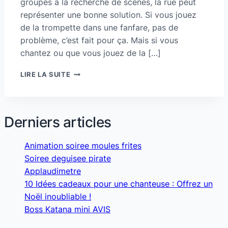
groupes à la recherche de scènes, la rue peut
représenter une bonne solution. Si vous jouez
de la trompette dans une fanfare, pas de
problème, c’est fait pour ça. Mais si vous
chantez ou que vous jouez de la […]
MEILLEUR
LIRE LA SUITE
AMPLI
POUR
JOUER
DANS
Derniers articles
LA
RUE
Animation soiree moules frites
Soiree deguisee pirate
Applaudimetre
10 Idées cadeaux pour une chanteuse : Offrez un
Noël inoubliable !
Boss Katana mini AVIS