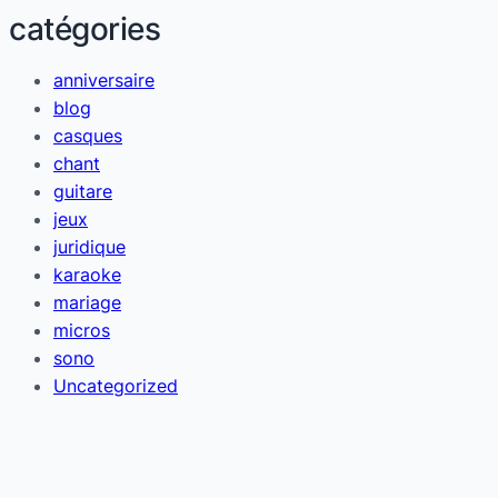
catégories
anniversaire
blog
casques
chant
guitare
jeux
juridique
karaoke
mariage
micros
sono
Uncategorized