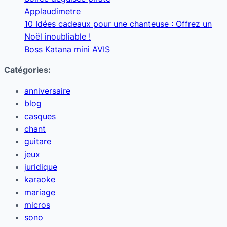
Applaudimetre
10 Idées cadeaux pour une chanteuse : Offrez un
Noël inoubliable !
Boss Katana mini AVIS
Catégories:
anniversaire
blog
casques
chant
guitare
jeux
juridique
karaoke
mariage
micros
sono