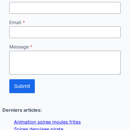
Email
*
Message
*
Submit
Derniers articles:
Animation soiree moules frites
Soiree deguisee pirate