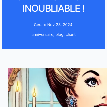
INOUBLIABLE !
Gerard
·
Nov 23, 2024
·
anniversaire
, 
blog
, 
chant