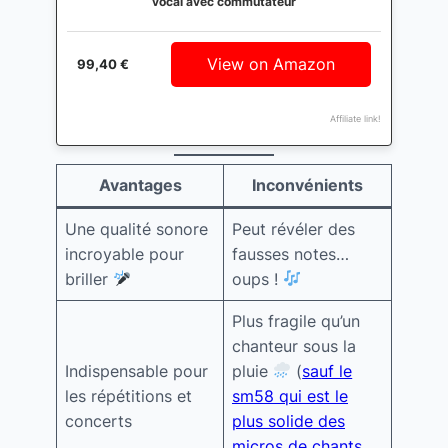
vocal avec commutateur
View on Amazon
99,40 €
Affiliate link!
Avantages
Inconvénients
Une qualité sonore
Peut révéler des
incroyable pour
fausses notes…
briller
oups !
Plus fragile qu’un
chanteur sous la
Indispensable pour
pluie
(
sauf le
les répétitions et
sm58 qui est le
concerts
plus solide des
micros de chants