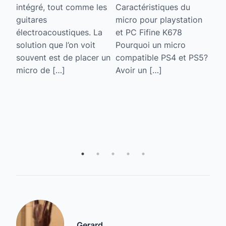
intégré, tout comme les
Caractéristiques du
te
son
guitares
micro pour playstation
qu
électroacoustiques. La
et PC Fifine K678
de
solution que l’on voit
Pourquoi un micro
te-
be
souvent est de placer un
compatible PS4 et PS5?
b
micro de […]
Avoir un […]
yle
Gerard