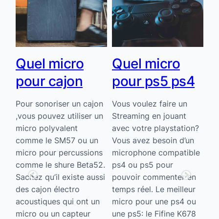
Quel micro
Quel micro
Q
pour cajon
pour ps5 ps4
p
g
Pour sonoriser un cajon
Vous voulez faire un
,vous pouvez utiliser un
Streaming en jouant
e
Le
micro polyvalent
avec votre playstation?
e
gui
comme le SM57 ou un
Vous avez besoin d’un
es
micro pour percussions
microphone compatible
On
comme le shure Beta52.
ps4 ou ps5 pour
mi
Sachez qu’il existe aussi
pouvoir commenter en
les
des cajon électro
temps réel. Le meilleur
suf
acoustiques qui ont un
micro pour une ps4 ou
pe
micro ou un capteur
une ps5: le Fifine K678
a
il 