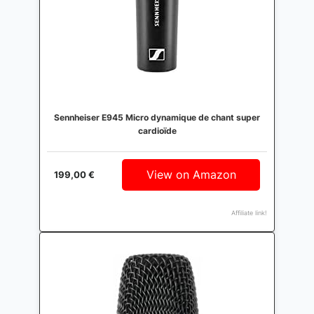
Sennheiser E945 Micro dynamique de chant super
cardioïde
View on Amazon
199,00 €
Affiliate link!