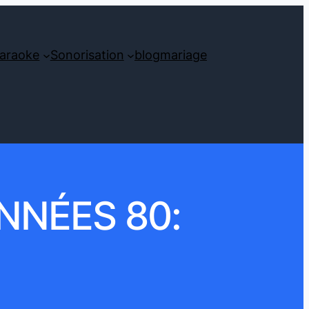
araoke
Sonorisation
blog
mariage
NNÉES 80: