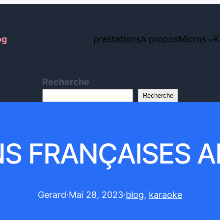
og
prestations
A propos
Micros
K
Recherche
Recherche
 FRANÇAISES A
Gerard
·
Mai 28, 2023
·
blog
, 
karaoke