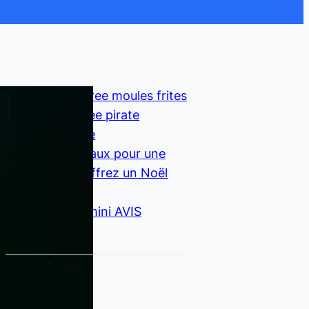
Animation soiree moules frites
Soiree deguisee pirate
Applaudimetre
10 Idées cadeaux pour une
chanteuse : Offrez un Noël
inoubliable !
Boss Katana mini AVIS