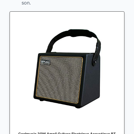
son.
Coolmusic 30W Ampli Guitare Electrique Acoustique BT