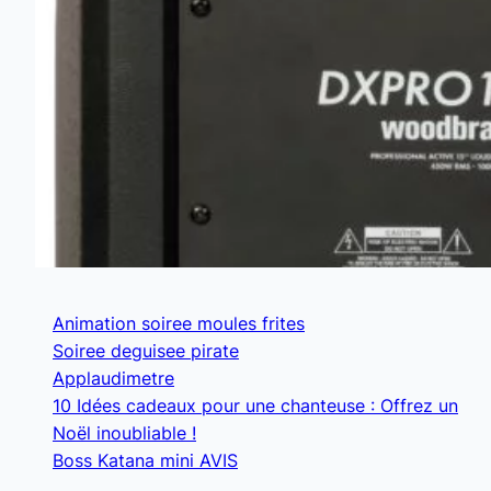
Animation soiree moules frites
Soiree deguisee pirate
Applaudimetre
10 Idées cadeaux pour une chanteuse : Offrez un
Noël inoubliable !
Boss Katana mini AVIS