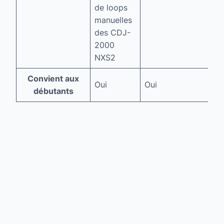
2 
de loops
de
manuelles
des CDJ-
2000
NXS2
Convient aux
Oui
Oui
Ou
débutants