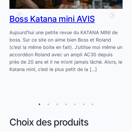
Boss Katana mini AVIS
g
p
Aujourd’hui une petite revue du KATANA MINI de
boss. Sur ce site on aime bien Boss et Roland
Vo
(c’est la même boite en fait). J’utilise moi même un
su
accordéon Roland avec un ampli AC30 depuis
pa
près de 20 ans et il ne m’ont jamais lâché. Alors, le
le
un
Katana mini, c’est le plus petit de la […]
d’
les
qu
él
du 
Choix des produits