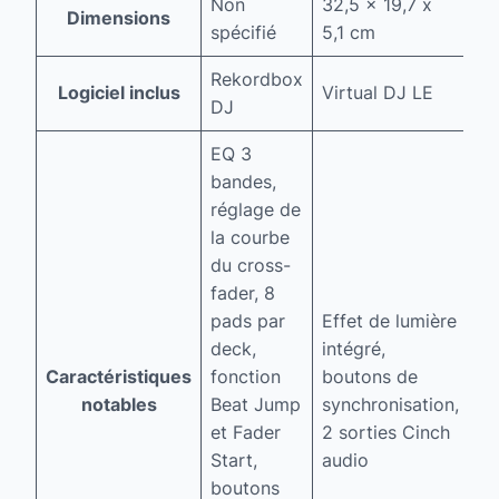
Non
32,5 x 19,7 x
32
Dimensions
spécifié
5,1 cm
x 
Rekordbox
Logiciel inclus
Virtual DJ LE
D
DJ
EQ 3
bandes,
réglage de
la courbe
Fo
du cross-
E
fader, 8
Fo
pads par
Effet de lumière
In
deck,
intégré,
Mu
Caractéristiques
fonction
boutons de
As
notables
Beat Jump
synchronisation,
gu
et Fader
2 sorties Cinch
lu
Start,
audio
dy
boutons