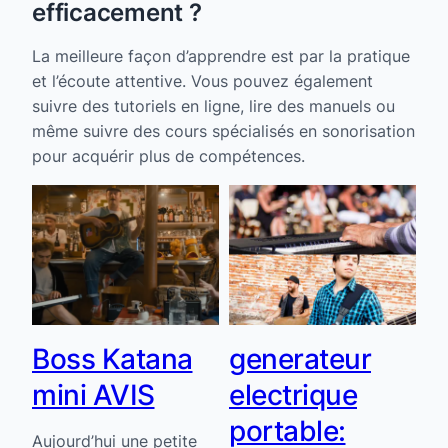
efficacement ?
La meilleure façon d’apprendre est par la pratique
et l’écoute attentive. Vous pouvez également
suivre des tutoriels en ligne, lire des manuels ou
même suivre des cours spécialisés en sonorisation
pour acquérir plus de compétences.
re
Boss Katana
generateur
M
mini AVIS
electrique
p
portable:
d
s
Aujourd’hui une petite