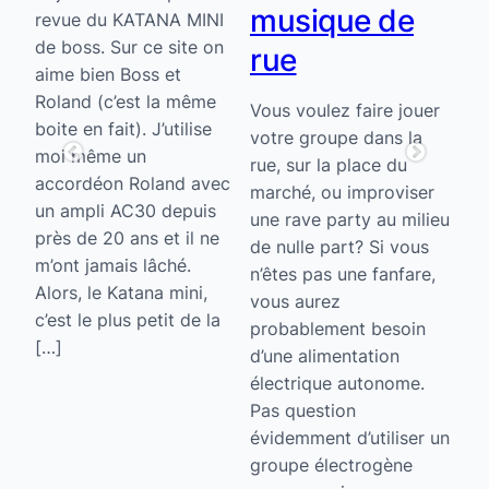
musique de
revue du KATANA MINI
Dev
r
de boss. Sur ce site on
rue
tr
rs
aime bien Boss et
da
ce
Roland (c’est la même
Vous voulez faire jouer
cr
boite en fait). J’utilise
votre groupe dans la
de
moi même un
rue, sur la place du
la
cle
accordéon Roland avec
marché, ou improviser
la
un ampli AC30 depuis
une rave party au milieu
un
près de 20 ans et il ne
de nulle part? Si vous
vo
m’ont jamais lâché.
n’êtes pas une fanfare,
tr
ne
Alors, le Katana mini,
vous aurez
fa
e.
c’est le plus petit de la
probablement besoin
pr
[…]
d’une alimentation
ça
électrique autonome.
ou
Pas question
[…
évidemment d’utiliser un
groupe électrogène