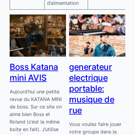
d’alimentation
Boss Katana
generateur
M
mini AVIS
electrique
p
portable:
d
Aujourd’hui une petite
musique de
nue
revue du KATANA MINI
Dev
ème
de boss. Sur ce site on
rue
tr
aime bien Boss et
da
t
Roland (c’est la même
Vous voulez faire jouer
cr
boite en fait). J’utilise
votre groupe dans la
de