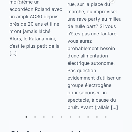
moi même un
rue, sur la place du
la
e
accordéon Roland avec
marché, ou improviser
la
un ampli AC30 depuis
une rave party au milieu
un
près de 20 ans et il ne
de nulle part? Si vous
vo
m’ont jamais lâché.
n’êtes pas une fanfare,
tr
Alors, le Katana mini,
vous aurez
fa
c’est le plus petit de la
probablement besoin
pr
ème
[…]
d’une alimentation
ça
er
électrique autonome.
ou
Pas question
[…
évidemment d’utiliser un
groupe électrogène
pour sonoriser un
spectacle, à cause du
bruit. Avant (j’allais […]