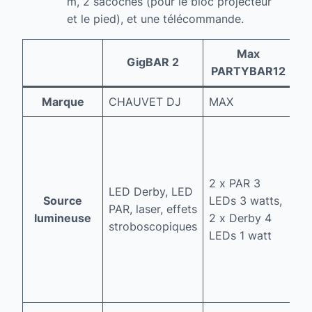
m, 2 sacoches (pour le bloc projecteur
et le pied), et une télécommande.
Max
GigBAR 2
PARTYBAR12
Marque
CHAUVET DJ
MAX
B
2 
PA
L
2 x PAR 3
BL
LED Derby, LED
Source
LEDs 3 watts,
pr
PAR, laser, effets
lumineuse
2 x Derby 4
PA
stroboscopiques
LEDs 1 watt
LE
3V
Ef
ce