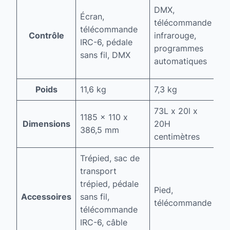
D
DMX,
Écran,
té
télécommande
télécommande
pa
Contrôle
infrarouge,
IRC-6, pédale
c
programmes
sans fil, DMX
av
automatiques
L
Poids
11,6 kg
7,3 kg
No
73L x 20l x
1185 x 110 x
Dimensions
20H
No
386,5 mm
centimètres
Trépied, sac de
transport
Pi
trépied, pédale
Pied,
lu
Accessoires
sans fil,
télécommande
sa
télécommande
té
IRC-6, câble