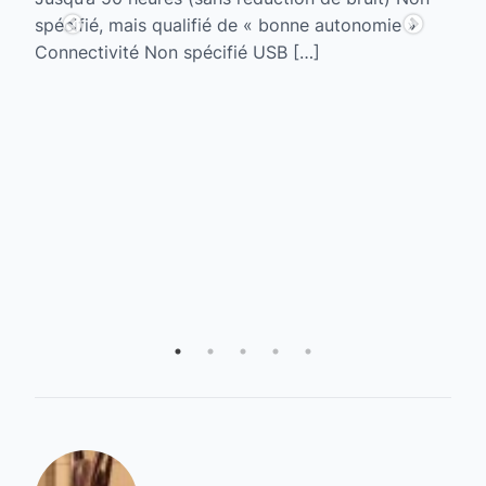
spécifié, mais qualifié de « bonne autonomie »
E
Connectivité Non spécifié USB […]
d
te
C’
vo
e
so
e
Vo
so
Ce
dé
vo