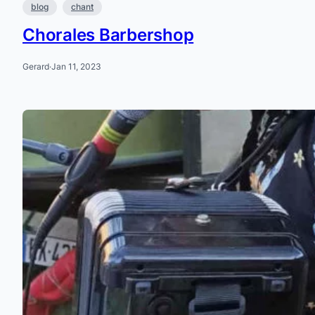
blog
chant
Chorales Barbershop
Gerard
·
Jan 11, 2023