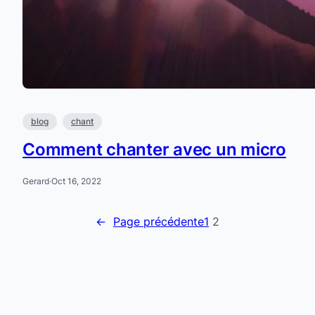
blog
chant
Comment chanter avec un micro
Gerard
·
Oct 16, 2022
←
Page précédente
1
2