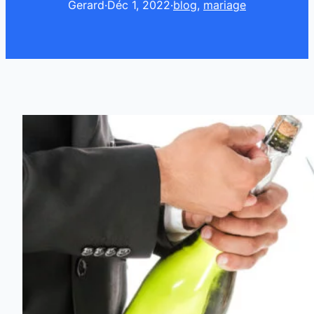
Gerard
·
Déc 1, 2022
·
blog
, 
mariage