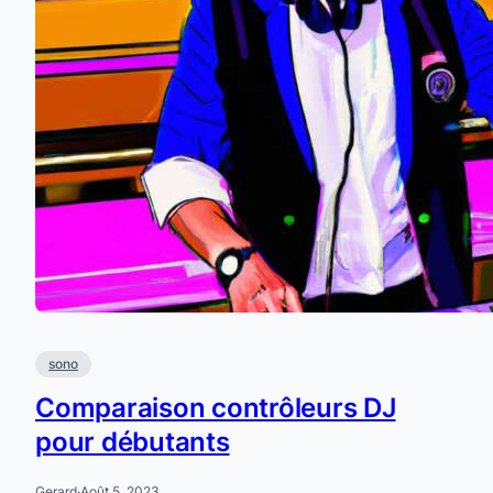
sono
Comparaison contrôleurs DJ
pour débutants
Gerard
·
Août 5, 2023