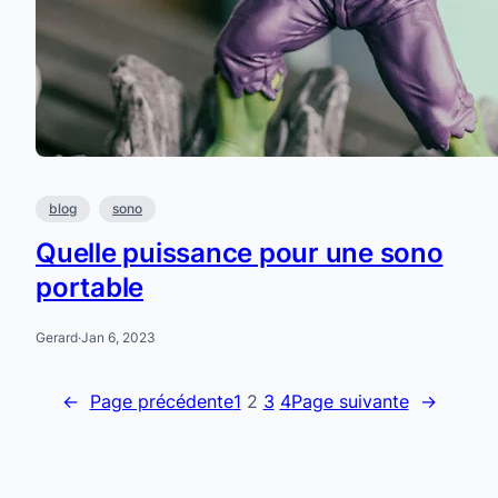
blog
sono
Quelle puissance pour une sono
portable
Gerard
·
Jan 6, 2023
←
Page précédente
1
2
3
4
Page suivante
→