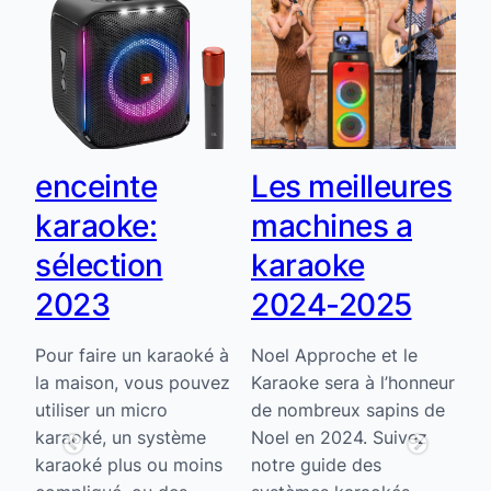
enceinte
Les meilleures
C
karaoke:
machines a
o
sélection
karaoke
q
2023
2024-2025
d
tel
e
Pour faire un karaoké à
Noel Approche et le
s
la maison, vous pouvez
Karaoke sera à l’honneur
utiliser un micro
de nombreux sapins de
et
To
karaoké, un système
Noel en 2024. Suivez
à
mu
karaoké plus ou moins
notre guide des
au
ce