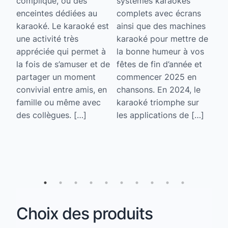
compliqué, ou des
systèmes karaokés
Av
enceintes dédiées au
complets avec écrans
ap
karaoké. Le karaoké est
ainsi que des machines
ka
une activité très
karaoké pour mettre de
s
ch
appréciée qui permet à
la bonne humeur à vos
ue,
ac
la fois de s’amuser et de
fêtes de fin d’année et
av
partager un moment
commencer 2025 en
à 
convivial entre amis, en
chansons. En 2024, le
ob
famille ou même avec
karaoké triomphe sur
pr
des collègues. […]
les applications de […]
so
so
ca
Choix des produits