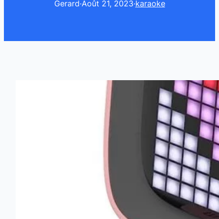
Gerard
·
Août 21, 2023
·
karaoke